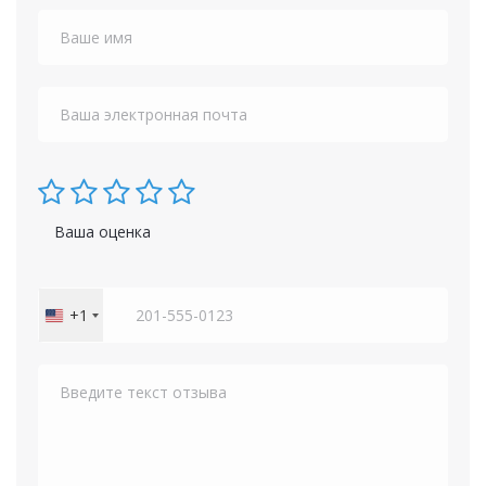
Ваша оценка
+1
United
States
+1