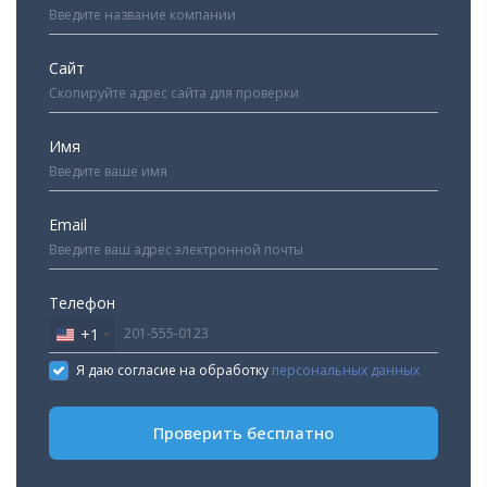
Сайт
Имя
Email
Телефон
+1
United
States
Я даю согласие на обработку
персональных данных
+1
Проверить бесплатно