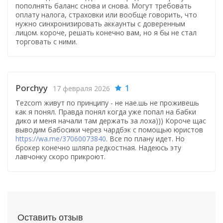
пополнять баланс снова и снова. Могут требовать
оплату налога, страховки или вообще говорить, что
нужно синхронизировать аккаунты с доверенным
лицом. короче, решать конечно вам, но я бы не стал
торговать с ними.
Porchyy
1
17 февраля 2026
Tezcom живут по принципу - не нае.шь не проживешь
как я понял. Правда понял когда уже попал на бабки
дико и меня начали там держать за лоха))) Короче щас
выводим бабосики через чардбэк с помощью юристов
https://wa.me/37060073840
. Все по плану идет. Но
брокер конечно шляпа редкостная. Надеюсь эту
лавчонку скоро прикроют.
Оставить отзыв