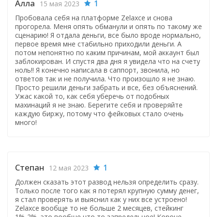
Алла
1
15 мая 2023
Пробовала себя на платформе Zelaxce и снова
прогорела. Меня опять обманули и опять по такому же
сценарию! Я отдала деньги, все было вроде нормально,
первое время мне стабильно приходили деньги. А
потом непонятно по каким причинам, мой аккаунт был
заблокирован. И спустя два дня я увидела что на счету
ноль!! Я конечно написала в саппорт, звонила, но
ответов так и не получила. Что произошло я не знаю.
Просто решили деньги забрать и все, без объяснений.
Ужас какой то, как себя уберечь от подобных
махинаций я не знаю. Берегите себя и проверяйте
каждую биржу, потому что фейковых стало очень
много!
Степан
1
12 мая 2023
Должен сказать этот развод нельзя определить сразу.
Только после того как я потерял крупную сумму денег,
я стал проверять и выяснил как у них все устроено!
Zelaxce вообще то не больше 2 месяцев, стейкинг
1%-2%, это вообще что то запредельное! Короче