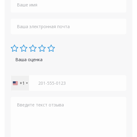
Ваша оценка
+1
United
States
+1