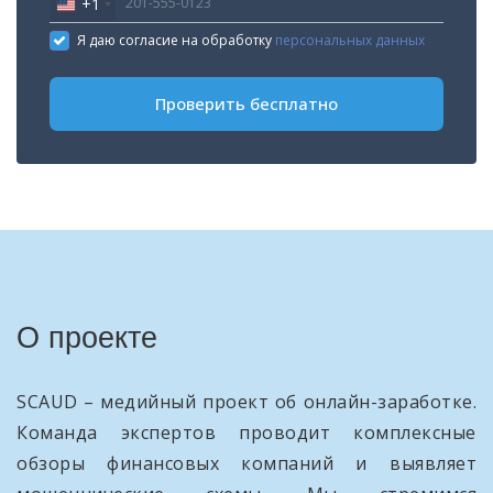
+1
United
States
Я даю согласие на обработку
персональных данных
+1
Проверить бесплатно
О проекте
SCAUD – медийный проект об онлайн-заработке.
Команда экспертов проводит комплексные
обзоры финансовых компаний и выявляет