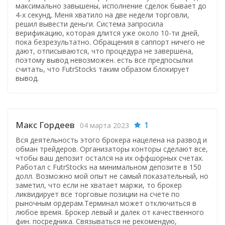
максимально завышены, исполнение сделок бывает до
4-х секунд, Меня хватило на две недели торговли,
решил вывести деньги. Система запросила
верификацию, которая длится уже около 10-ти дней,
пока безрезультатно. Обращения в саппорт ничего не
дают, отписываются, что процедура не завершена,
поэтому вывод невозможен. есть все предпосылки
считать, что FutrStocks таким образом блокирует
вывод.
Макс Гордеев
1
04 марта 2023
Вся деятельность этого брокера нацелена на развод и
обман трейдеров. Организаторы конторы сделают все,
чтобы ваш депозит остался на их оффшорных счетах.
Работал с FutrStocks на минимальном депозите в 150
долл. Возможно мой опыт не самый показательный, но
заметил, что если не хватает маржи, то брокер
ликвидирует все торговые позиции на счете по
рыночным ордерам.Терминал может отключиться в
любое время. Брокер левый и далек от качественного
фин. посредника. Связываться не рекомендую,