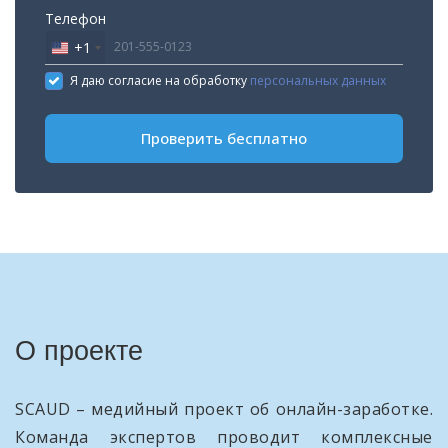
Телефон
+1
United
States
Я даю согласие на обработку
персональных данных
+1
Проверить бесплатно
О проекте
SCAUD – медийный проект об онлайн-заработке.
Команда экспертов проводит комплексные