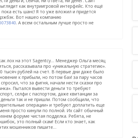
ти деньги, сейчас ни ответа, ни денег. Сайт
выглядит как внутриигровой интерфейс. Кто ещё
 пока есть шанс! Я то уже вложил и придется
дзжбэк. Вот нашео компанию
60073840
. А всем остальным лучше просто не
 как лох на этот Sagentcy… Менеджер Ольга месяц
ться, рассказывала про «уникальную стратегию».
80 тысяч рублей на счет. В первые дни даже было
овение к прибыли, но потом бах! за пару часов
 спросил, что за фигня, начали нести сказки про
нка». Пытался вывести деньги то требуют
спорт, селфи с паспортом, даже квитанции за
 деньги так и не пришли. Потом сообщили, что
зрительные операции» и требуют доплатить еще
 меня просто кинули по полной. Их сайт обычный
ихнем форуме чистая подделка. Ребята, не
шибок, это полный скам! Если кто знает, как
 этих мошенников пишите…