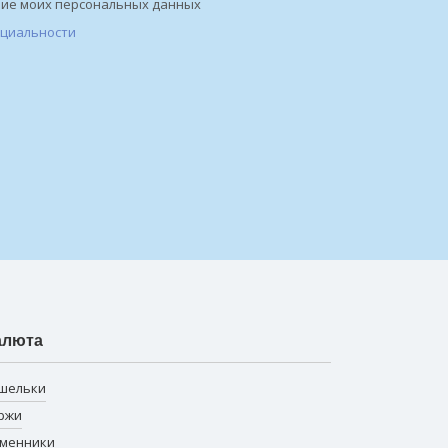
ние моих персональных данных
нциальности
алюта
шельки
ржи
менники