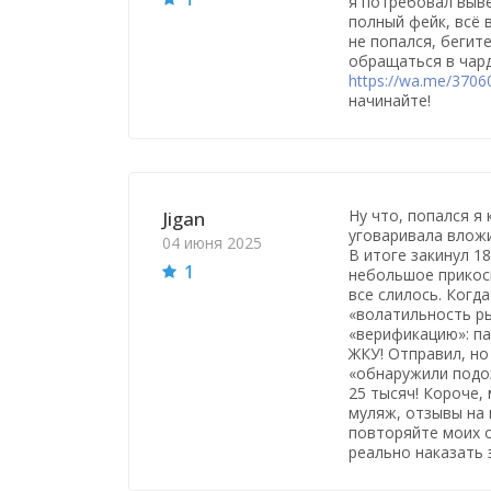
я потребовал вывес
полный фейк, всё 
не попался, бегите
обращаться в чар
https://wa.me/370
начинайте!
Ну что, попался я
Jigan
уговаривала вложи
04 июня 2025
В итоге закинул 1
1
небольшое прикосн
все слилось. Когда
«волатильность ры
«верификацию»: па
ЖКУ! Отправил, но
«обнаружили подо
25 тысяч! Короче,
муляж, отзывы на 
повторяйте моих о
реально наказать