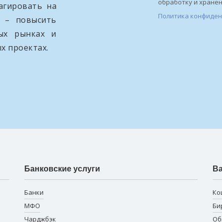
обработку и хране
агировать на
Политика конфиде
и – повысить
вых рынках и
х проектах.
Банковские услуги
В
Банки
Ко
МФО
Би
Чарджбэк
Об