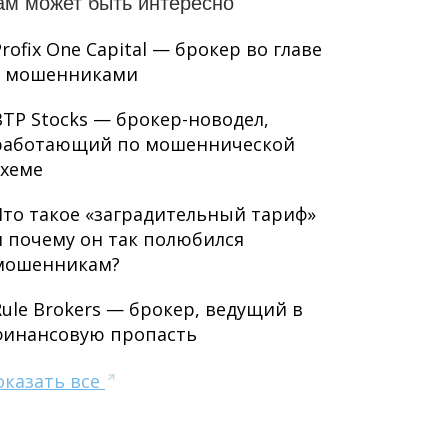
ам может быть интересно
Profix One Capital — брокер во главе
с мошенниками
BTP Stocks — брокер-новодел,
работающий по мошеннической
схеме
Что такое «заградительный тариф»
и почему он так полюбился
мошенникам?
Rule Brokers — брокер, ведущий в
финансовую пропасть
оказать все