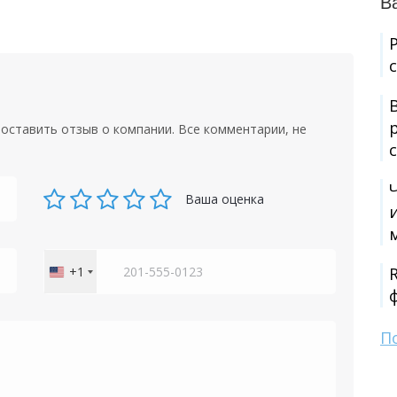
В
оставить отзыв о компании. Все комментарии, не
Ваша оценка
+1
United
States
+1
П