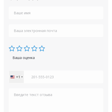
Ваша оценка
+1
United
States
+1