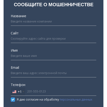
СООБЩИТЕ О МОШЕННИЧЕСТВЕ
Название
Сайт
Имя
Email
Телефон
+1
United
States
Я даю согласие на обработку
персональных данных
+1