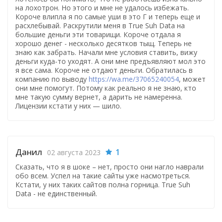
на лохотрон. Но этого и мне не удалось избежать.
Короче влипла я по самые уши в это Г и теперь еще и
расхлебывай. Раскрутили меня в True Suh Data на
большие деньги эти товарищи. Короче отдала я
хорошо денег - несколько десятков тыщ. Теперь не
знаю как забрать. Начали мне условия ставить, вижу
деньги куда-то уходят. А они мне предъявляют мол это
я все сама. Короче не отдают деньги. Обратилась в
компанию по выводу
https://wa.me/37065240054
, может
они мне помогут. Потому как реально я не знаю, кто
мне такую сумму вернет, а дарить не намеренна.
Лицензии кстати у них — шило.
Данил
1
02 августа 2023
Сказать, что я в шоке – нет, просто они нагло наврали
обо всем. Успел на такие сайты уже насмотреться.
Кстати, у них таких сайтов полна горница. True Suh
Data - не единственный.